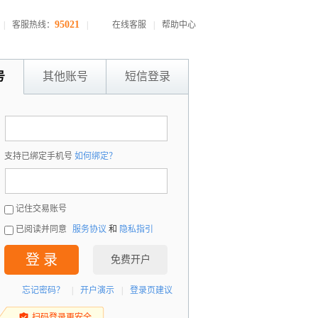
95021
|
客服热线：
|
在线客服
|
帮助中心
号
其他账号
短信登录
：
支持已绑定手机号
如何绑定？
：
记住交易账号
已阅读并同意
服务协议
和
隐私指引
登 录
免费开户
忘记密码？
|
开户演示
|
登录页建议
扫码登录更安全