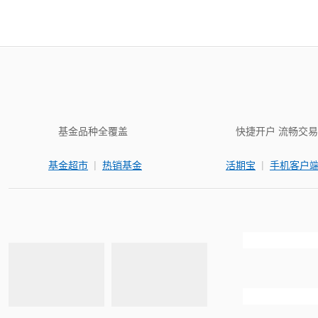
基金品种全覆盖
快捷开户 流畅交易
|
|
基金超市
热销基金
活期宝
手机客户