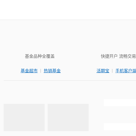
基金品种全覆盖
快捷开户 流畅交易
|
|
基金超市
热销基金
活期宝
手机客户