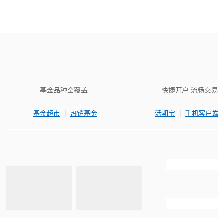
基金品种全覆盖
快捷开户 流畅交易
|
|
基金超市
热销基金
活期宝
手机客户