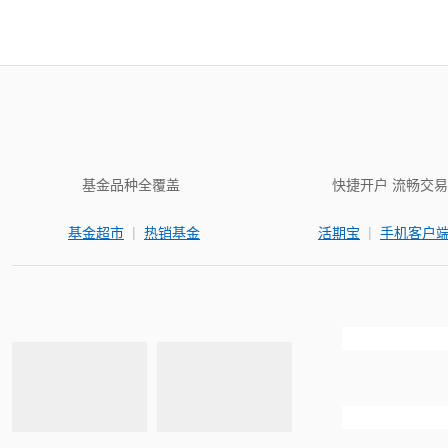
基金品种全覆盖
快捷开户 流畅交易
|
|
基金超市
热销基金
活期宝
手机客户