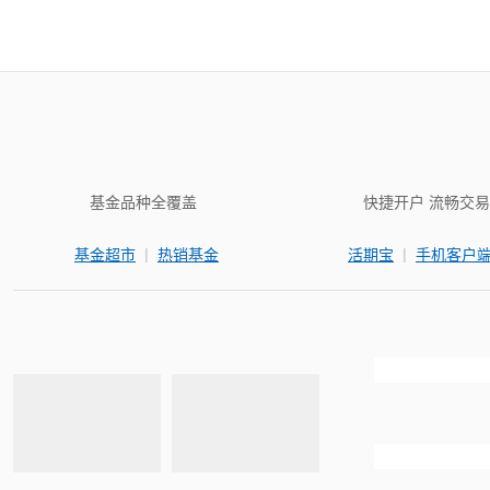
基金品种全覆盖
快捷开户 流畅交易
|
|
基金超市
热销基金
活期宝
手机客户