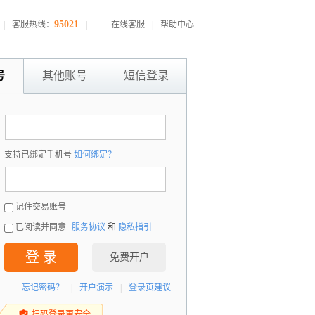
95021
|
客服热线：
|
在线客服
|
帮助中心
号
其他账号
短信登录
：
支持已绑定手机号
如何绑定？
：
记住交易账号
已阅读并同意
服务协议
和
隐私指引
登 录
免费开户
忘记密码？
|
开户演示
|
登录页建议
扫码登录更安全