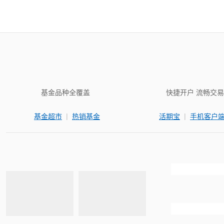
基金品种全覆盖
快捷开户 流畅交易
|
|
基金超市
热销基金
活期宝
手机客户