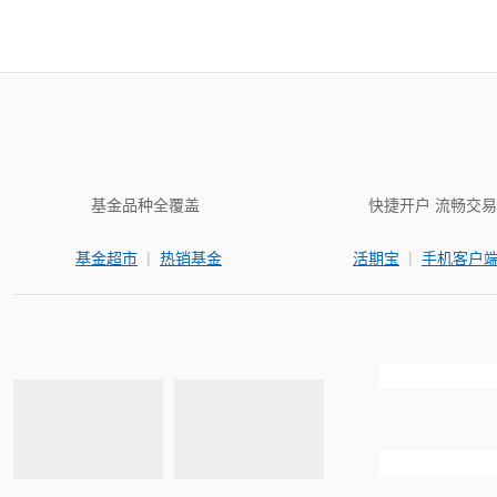
基金品种全覆盖
快捷开户 流畅交易
|
|
基金超市
热销基金
活期宝
手机客户