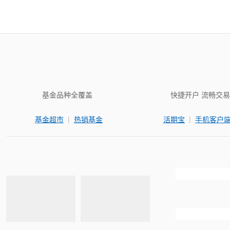
基金品种全覆盖
快捷开户 流畅交易
|
|
基金超市
热销基金
活期宝
手机客户