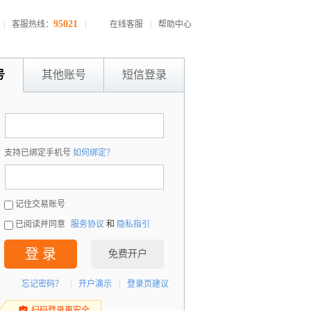
95021
|
客服热线：
|
在线客服
|
帮助中心
号
其他账号
短信登录
：
支持已绑定手机号
如何绑定？
：
记住交易账号
已阅读并同意
服务协议
和
隐私指引
登 录
免费开户
忘记密码？
|
开户演示
|
登录页建议
扫码登录更安全