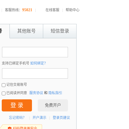
95021
|
客服热线：
|
在线客服
|
帮助中心
号
其他账号
短信登录
：
支持已绑定手机号
如何绑定？
：
记住交易账号
已阅读并同意
服务协议
和
隐私指引
登 录
免费开户
忘记密码？
|
开户演示
|
登录页建议
扫码登录更安全