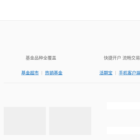
基金品种全覆盖
快捷开户 流畅交易
|
|
基金超市
热销基金
活期宝
手机客户