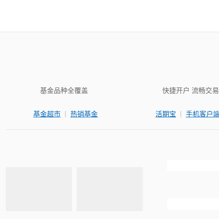
基金品种全覆盖
快捷开户 流畅交易
|
|
基金超市
热销基金
活期宝
手机客户