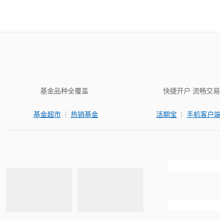
基金品种全覆盖
快捷开户 流畅交易
|
|
基金超市
热销基金
活期宝
手机客户