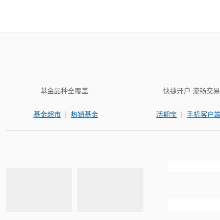
基金品种全覆盖
快捷开户 流畅交易
|
|
基金超市
热销基金
活期宝
手机客户