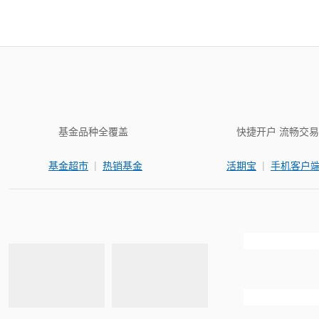
基金品种全覆盖
快捷开户 流畅交易
|
|
基金超市
热销基金
活期宝
手机客户