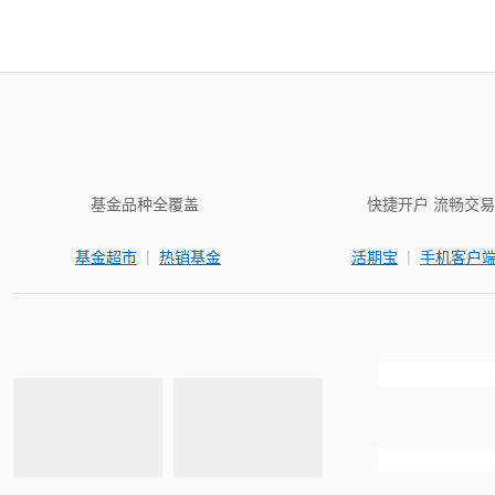
基金品种全覆盖
快捷开户 流畅交易
|
|
基金超市
热销基金
活期宝
手机客户