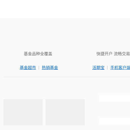
基金品种全覆盖
快捷开户 流畅交易
|
|
基金超市
热销基金
活期宝
手机客户