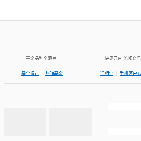
基金品种全覆盖
快捷开户 流畅交易
|
|
基金超市
热销基金
活期宝
手机客户