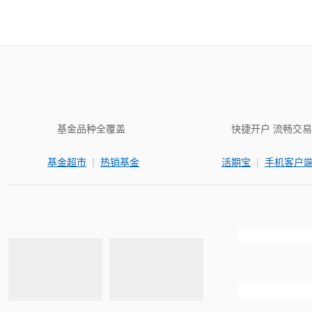
基金品种全覆盖
快捷开户 流畅交易
|
|
基金超市
热销基金
活期宝
手机客户