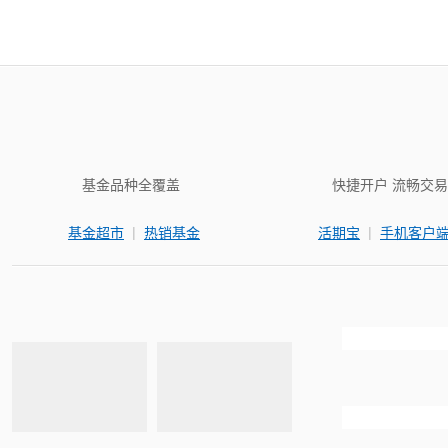
基金品种全覆盖
快捷开户 流畅交易
|
|
基金超市
热销基金
活期宝
手机客户