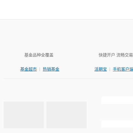
基金品种全覆盖
快捷开户 流畅交易
|
|
基金超市
热销基金
活期宝
手机客户