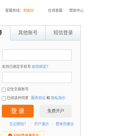
95021
|
客服热线：
|
在线客服
|
帮助中心
号
其他账号
短信登录
：
支持已绑定手机号
如何绑定？
：
记住交易账号
已阅读并同意
服务协议
和
隐私指引
登 录
免费开户
忘记密码？
|
开户演示
|
登录页建议
扫码登录更安全