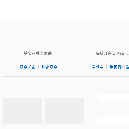
基金品种全覆盖
快捷开户 流畅交易
|
|
基金超市
热销基金
活期宝
手机客户