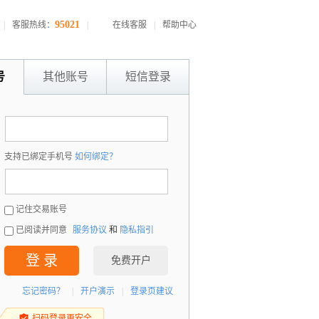
95021
|
客服热线：
|
在线客服
|
帮助中心
号
其他账号
短信登录
：
支持已绑定手机号
如何绑定？
：
记住交易账号
已阅读并同意
服务协议
和
隐私指引
登 录
免费开户
忘记密码？
|
开户演示
|
登录页建议
扫码登录更安全