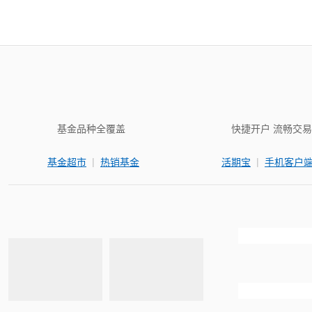
基金品种全覆盖
快捷开户 流畅交易
|
|
基金超市
热销基金
活期宝
手机客户