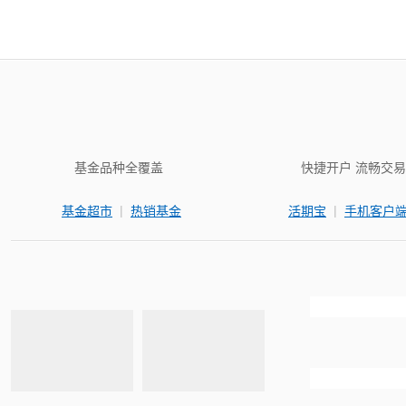
基金品种全覆盖
快捷开户 流畅交易
|
|
基金超市
热销基金
活期宝
手机客户