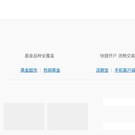
基金品种全覆盖
快捷开户 流畅交易
|
|
基金超市
热销基金
活期宝
手机客户