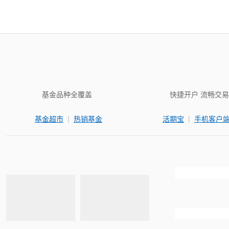
基金品种全覆盖
快捷开户 流畅交易
|
|
基金超市
热销基金
活期宝
手机客户