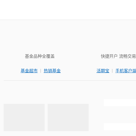
基金品种全覆盖
快捷开户 流畅交易
|
|
基金超市
热销基金
活期宝
手机客户