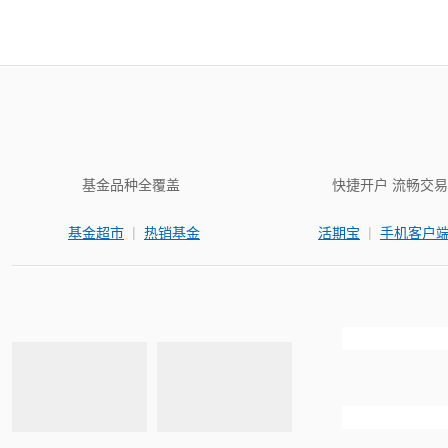
基金品种全覆盖
快捷开户 流畅交易
|
|
基金超市
热销基金
活期宝
手机客户