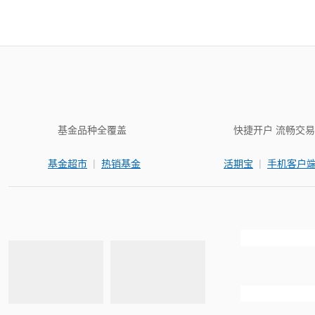
基金品种全覆盖
快捷开户 流畅交易
|
|
基金超市
热销基金
活期宝
手机客户