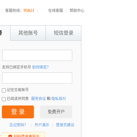
95021
|
客服热线：
|
在线客服
|
帮助中心
号
其他账号
短信登录
：
支持已绑定手机号
如何绑定？
：
记住交易账号
已阅读并同意
服务协议
和
隐私指引
登 录
免费开户
忘记密码？
|
开户演示
|
登录页建议
扫码登录更安全