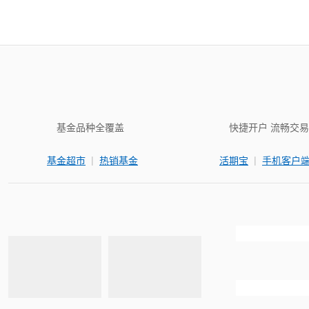
基金品种全覆盖
快捷开户 流畅交易
|
|
基金超市
热销基金
活期宝
手机客户