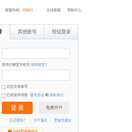
95021
|
客服热线：
|
在线客服
|
帮助中心
号
其他账号
短信登录
：
支持已绑定手机号
如何绑定？
：
记住交易账号
已阅读并同意
服务协议
和
隐私指引
登 录
免费开户
忘记密码？
|
开户演示
|
登录页建议
扫码登录更安全