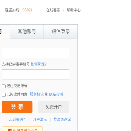
95021
|
客服热线：
|
在线客服
|
帮助中心
号
其他账号
短信登录
：
支持已绑定手机号
如何绑定？
：
记住交易账号
已阅读并同意
服务协议
和
隐私指引
登 录
免费开户
忘记密码？
|
开户演示
|
登录页建议
扫码登录更安全