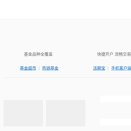
基金品种全覆盖
快捷开户 流畅交易
|
|
基金超市
热销基金
活期宝
手机客户