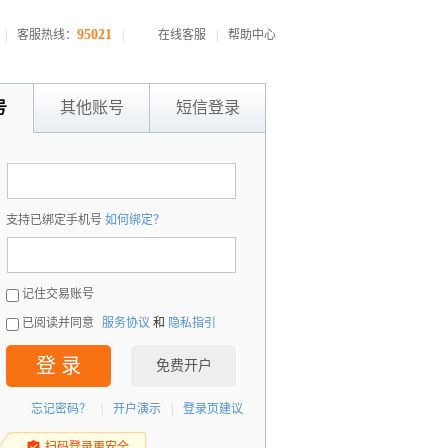
95021
|
客服热线：
|
在线客服
|
帮助中心
号
其他账号
短信登录
：
支持已绑定手机号
如何绑定？
：
记住交易账号
已阅读并同意
服务协议
和
隐私指引
登 录
免费开户
忘记密码？
|
开户演示
|
登录页建议
扫码登录更安全