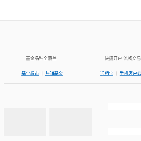
基金品种全覆盖
快捷开户 流畅交易
|
|
基金超市
热销基金
活期宝
手机客户