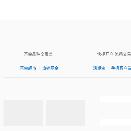
基金品种全覆盖
快捷开户 流畅交易
|
|
基金超市
热销基金
活期宝
手机客户