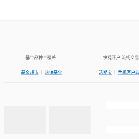
基金品种全覆盖
快捷开户 流畅交易
|
|
基金超市
热销基金
活期宝
手机客户