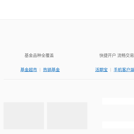
基金品种全覆盖
快捷开户 流畅交易
|
|
基金超市
热销基金
活期宝
手机客户