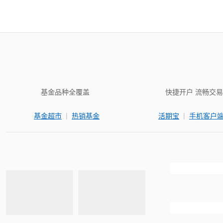
基金品种全覆盖
快捷开户 流畅交易
|
|
基金超市
热销基金
活期宝
手机客户