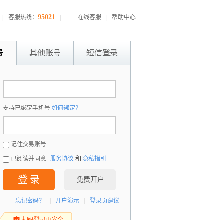
95021
|
客服热线：
|
在线客服
|
帮助中心
号
其他账号
短信登录
：
支持已绑定手机号
如何绑定？
：
记住交易账号
已阅读并同意
服务协议
和
隐私指引
登 录
免费开户
忘记密码？
|
开户演示
|
登录页建议
扫码登录更安全