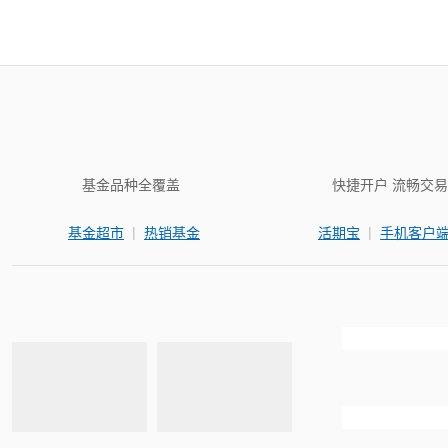
基金品种全覆盖
快捷开户 流畅交易
|
|
基金超市
热销基金
活期宝
手机客户