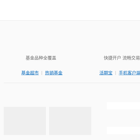
基金品种全覆盖
快捷开户 流畅交易
|
|
基金超市
热销基金
活期宝
手机客户