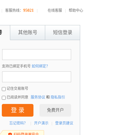
95021
|
客服热线：
|
在线客服
|
帮助中心
号
其他账号
短信登录
：
支持已绑定手机号
如何绑定？
：
记住交易账号
已阅读并同意
服务协议
和
隐私指引
登 录
免费开户
忘记密码？
|
开户演示
|
登录页建议
扫码登录更安全