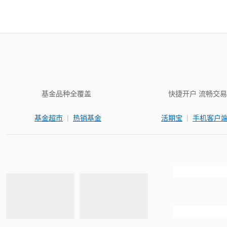
基金品种全覆盖
快捷开户 流畅交易
|
|
基金超市
热销基金
活期宝
手机客户