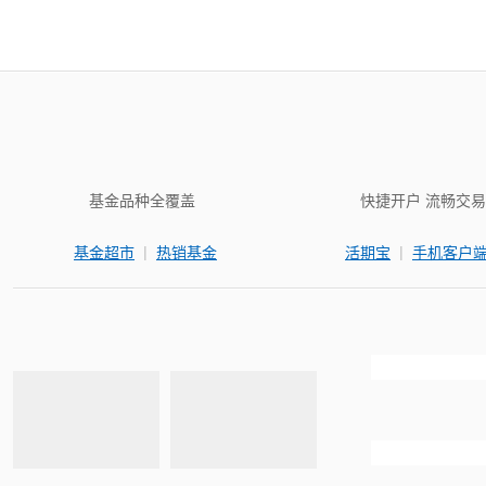
基金品种全覆盖
快捷开户 流畅交易
|
|
基金超市
热销基金
活期宝
手机客户